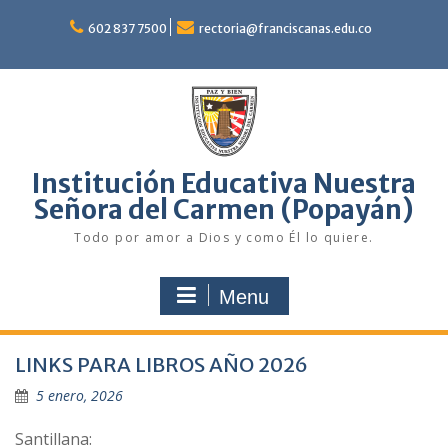
Skip
to
602 837 7500
rectoria@franciscanas.edu.co
content
Institución Educativa Nuestra
Señora del Carmen (Popayán)
Todo por amor a Dios y como Él lo quiere.
Menu
LINKS PARA LIBROS AÑO 2026
5 enero, 2026
Santillana: