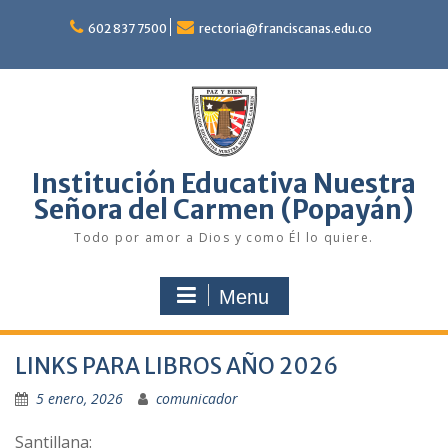
Skip
to
602 837 7500
rectoria@franciscanas.edu.co
content
Institución Educativa Nuestra
Señora del Carmen (Popayán)
Todo por amor a Dios y como Él lo quiere.
Menu
LINKS PARA LIBROS AÑO 2026
5 enero, 2026
comunicador
Santillana: